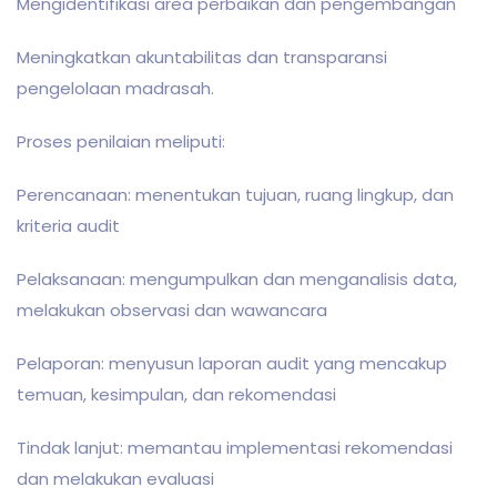
Mengidentifikasi area perbaikan dan pengembangan
Meningkatkan akuntabilitas dan transparansi
pengelolaan madrasah.
Proses penilaian meliputi:
Perencanaan: menentukan tujuan, ruang lingkup, dan
kriteria audit
Pelaksanaan: mengumpulkan dan menganalisis data,
melakukan observasi dan wawancara
Pelaporan: menyusun laporan audit yang mencakup
temuan, kesimpulan, dan rekomendasi
Tindak lanjut: memantau implementasi rekomendasi
dan melakukan evaluasi