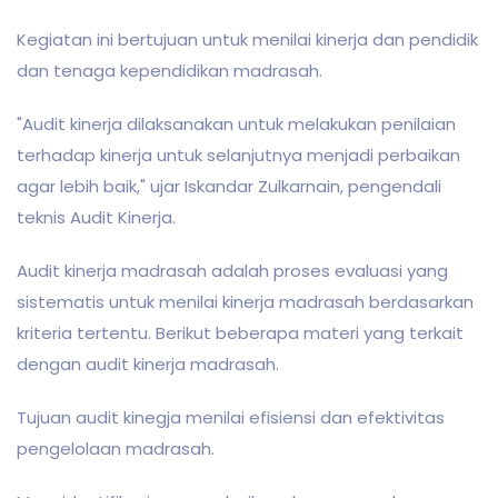
Kegiatan ini bertujuan untuk menilai kinerja dan pendidik
dan tenaga kependidikan madrasah.
"Audit kinerja dilaksanakan untuk melakukan penilaian
terhadap kinerja untuk selanjutnya menjadi perbaikan
agar lebih baik," ujar Iskandar Zulkarnain, pengendali
teknis Audit Kinerja.
Audit kinerja madrasah adalah proses evaluasi yang
sistematis untuk menilai kinerja madrasah berdasarkan
kriteria tertentu. Berikut beberapa materi yang terkait
dengan audit kinerja madrasah.
Tujuan audit kinegja menilai efisiensi dan efektivitas
pengelolaan madrasah.