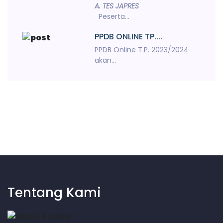
A. TES JAPRES
Peserta...
PPDB ONLINE TP....
PPDB Online T.P. 2023/2024
akan...
Tentang Kami