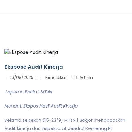
Ekspose Audit Kinerja
23/09/2025
Pendidikan
Admin
Laporan Berita 1 MTsN
Menanti Ekspos Hasil Audit Kinerja
Selama sepekan (15-23/9) MTsN 1 Bogor mendapatkan
Audit kinerja dari Inspektorat Jendral Kemenag RI.